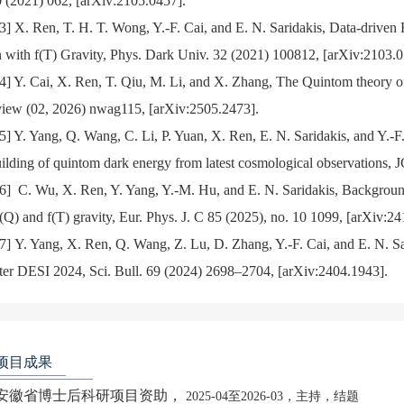
0 (2021) 062, [arXiv:2105.0457].
[3] X. Ren, T. H. T. Wong, Y.-F. Cai, and E. N. Saridakis, Data-driven
n with f(T) Gravity, Phys. Dark Univ. 32 (2021) 100812, [arXiv:2103.0
[4] Y. Cai, X. Ren, T. Qiu, M. Li, and X. Zhang, The Quintom theory 
view (02, 2026) nwag115, [arXiv:2505.2473].
[5] Y. Yang, Q. Wang, C. Li, P. Yuan, X. Ren, E. N. Saridakis, and Y.-F
uilding of quintom dark energy from latest cosmological observations,
[6] C. Wu, X. Ren, Y. Yang, Y.-M. Hu, and E. N. Saridakis, Backgrou
f(Q) and f(T) gravity, Eur. Phys. J. C 85 (2025), no. 10 1099, [arXiv:2
[7] Y. Yang, X. Ren, Q. Wang, Z. Lu, D. Zhang, Y.-F. Cai, and E. N. S
fter DESI 2024, Sci. Bull. 69 (2024) 2698–2704, [arXiv:2404.1943].
项目成果
安徽省博士后科研项目资助，
2025-04至2026-03，主持，结题