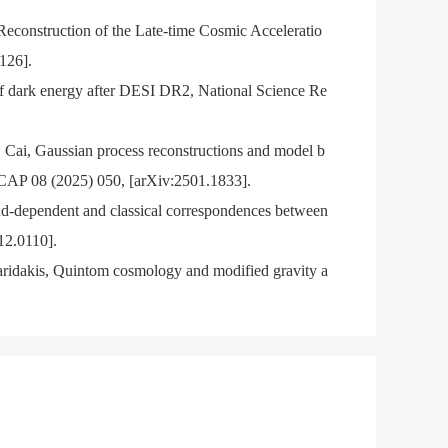
 Reconstruction of the Late-time Cosmic Acceleratio
126].
of dark energy after DESI DR2, National Science Re
. Cai, Gaussian process reconstructions and model b
 JCAP 08 (2025) 050, [arXiv:2501.1833].
nd-dependent and classical correspondences between
412.0110].
aridakis, Quintom cosmology and modified gravity a