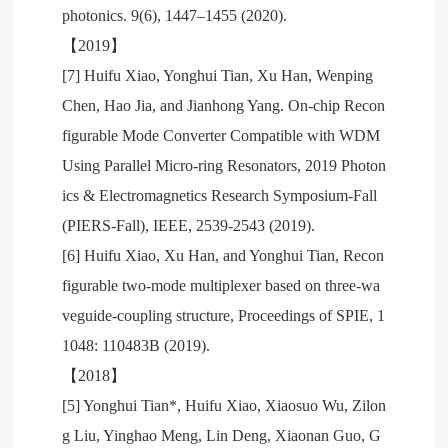
photonics. 9(6), 1447–1455 (2020).
【2019】
[7] Huifu Xiao, Yonghui Tian, Xu Han, Wenping
Chen, Hao Jia, and Jianhong Yang. On-chip Recon
figurable Mode Converter Compatible with WDM
Using Parallel Micro-ring Resonators, 2019 Photon
ics & Electromagnetics Research Symposium-Fall
(PIERS-Fall), IEEE, 2539-2543 (2019).
[6] Huifu Xiao, Xu Han, and Yonghui Tian, Recon
figurable two-mode multiplexer based on three-wa
veguide-coupling structure, Proceedings of SPIE, 1
1048: 110483B (2019).
【2018】
[5] Yonghui Tian*, Huifu Xiao, Xiaosuo Wu, Zilon
g Liu, Yinghao Meng, Lin Deng, Xiaonan Guo, G