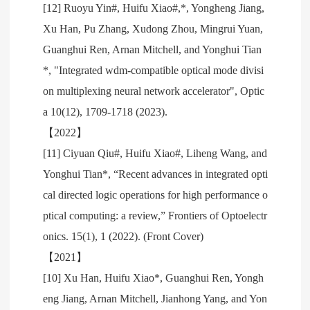
[12] Ruoyu Yin#, Huifu Xiao#,*, Yongheng Jiang,
Xu Han, Pu Zhang, Xudong Zhou, Mingrui Yuan,
Guanghui Ren, Arnan Mitchell, and Yonghui Tian
*, "Integrated wdm-compatible optical mode divisi
on multiplexing neural network accelerator", Optic
a 10(12), 1709-1718 (2023).
【2022】
[11] Ciyuan Qiu#, Huifu Xiao#, Liheng Wang, and
Yonghui Tian*, “Recent advances in integrated opti
cal directed logic operations for high performance o
ptical computing: a review,” Frontiers of Optoelectr
onics. 15(1), 1 (2022). (Front Cover)
【2021】
[10] Xu Han, Huifu Xiao*, Guanghui Ren, Yongh
eng Jiang, Arnan Mitchell, Jianhong Yang, and Yon