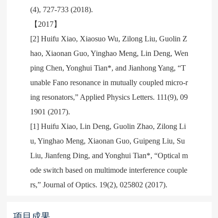
(4), 727-733 (2018).
【2017】
[2] Huifu Xiao, Xiaosuo Wu, Zilong Liu, Guolin Z
hao, Xiaonan Guo, Yinghao Meng, Lin Deng, Wen
ping Chen, Yonghui Tian*, and Jianhong Yang, “T
unable Fano resonance in mutually coupled micro-r
ing resonators,” Applied Physics Letters. 111(9), 09
1901 (2017).
[1] Huifu Xiao, Lin Deng, Guolin Zhao, Zilong Li
u, Yinghao Meng, Xiaonan Guo, Guipeng Liu, Su
Liu, Jianfeng Ding, and Yonghui Tian*, “Optical m
ode switch based on multimode interference couple
rs,” Journal of Optics. 19(2), 025802 (2017).
项目成果