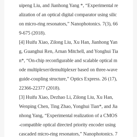
uipeng Liu, and Jianhong Yang *, “Experimental re
alization of an optical digital comparator using silic
on micro-ring resonators,” Nanophotonics. 7(3), 66
9-675 (2018).
[4] Huifu Xiao, Zilong Liu, Xu Han, Jianhong Yan
g, Guanghui Ren, Arnan Mitchell, and Yonghui Tia
n*, “On-chip reconfigurable and scalable optical m
ode multiplexer/demultiplexer based on three-wave
guide-coupling structure,” Optics Express. 26 (17),
22366-22377 (2018).
[3] Huifu Xiao, Dezhao Li, Zilong Liu, Xu Han,
Wenping Chen, Ting Zhao, Yonghui Tian*, and Jia
nhong Yang, “Experimental realization of a CMOS
-compatible optical directed priority encoder using
cascaded micro-ring resonators,” Nanophotonics. 7