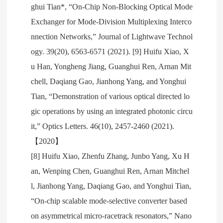
ghui Tian*, “On-Chip Non-Blocking Optical Mode
Exchanger for Mode-Division Multiplexing Interco
nnection Networks,” Journal of Lightwave Technol
ogy. 39(20), 6563-6571 (2021). [9] Huifu Xiao, X
u Han, Yongheng Jiang, Guanghui Ren, Arnan Mit
chell, Daqiang Gao, Jianhong Yang, and Yonghui
Tian, “Demonstration of various optical directed lo
gic operations by using an integrated photonic circu
it,” Optics Letters. 46(10), 2457-2460 (2021).
【2020】
[8] Huifu Xiao, Zhenfu Zhang, Junbo Yang, Xu H
an, Wenping Chen, Guanghui Ren, Arnan Mitchel
l, Jianhong Yang, Daqiang Gao, and Yonghui Tian,
“On-chip scalable mode-selective converter based
on asymmetrical micro-racetrack resonators,” Nano