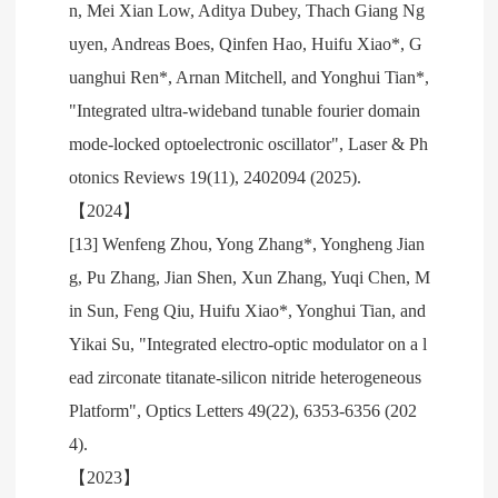
n, Mei Xian Low, Aditya Dubey, Thach Giang Ng
uyen, Andreas Boes, Qinfen Hao, Huifu Xiao*, G
uanghui Ren*, Arnan Mitchell, and Yonghui Tian*,
"Integrated ultra-wideband tunable fourier domain
mode-locked optoelectronic oscillator", Laser & Ph
otonics Reviews 19(11), 2402094 (2025).
【2024】
[13] Wenfeng Zhou, Yong Zhang*, Yongheng Jian
g, Pu Zhang, Jian Shen, Xun Zhang, Yuqi Chen, M
in Sun, Feng Qiu, Huifu Xiao*, Yonghui Tian, and
Yikai Su, "Integrated electro-optic modulator on a l
ead zirconate titanate-silicon nitride heterogeneous
Platform", Optics Letters 49(22), 6353-6356 (202
4).
【2023】