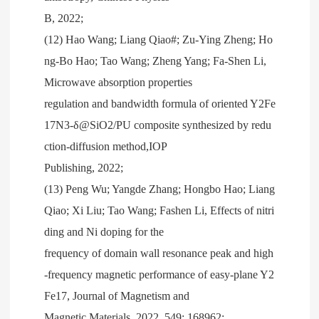
B, 2022;
(12) Hao Wang; Liang Qiao#; Zu-Ying Zheng; Ho
ng-Bo Hao; Tao Wang; Zheng Yang; Fa-Shen Li,
Microwave absorption properties
regulation and bandwidth formula of oriented Y2Fe
17N3-δ@SiO2/PU composite synthesized by redu
ction-diffusion method,IOP
Publishing, 2022;
(13) Peng Wu; Yangde Zhang; Hongbo Hao; Liang
Qiao; Xi Liu; Tao Wang; Fashen Li, Effects of nitri
ding and Ni doping for the
frequency of domain wall resonance peak and high
-frequency magnetic performance of easy-plane Y2
Fe17, Journal of Magnetism and
Magnetic Materials, 2022, 549: 168962;