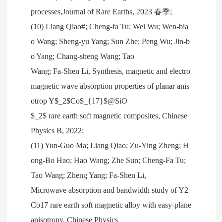
processes,Journal of Rare Earths, 2023 春季;
(10) Liang Qiao#; Cheng-fa Tu; Wei Wu; Wen-bia
o Wang; Sheng-yu Yang; Sun Zhe; Peng Wu; Jin-b
o Yang; Chang-sheng Wang; Tao
Wang; Fa-Shen Li, Synthesis, magnetic and electro
magnetic wave absorption properties of planar anis
otrop Y$_2$Co$_{17}$@SiO
$_2$ rare earth soft magnetic composites, Chinese
Physics B, 2022;
(11) Yun-Guo Ma; Liang Qiao; Zu-Ying Zheng; H
ong-Bo Hao; Hao Wang; Zhe Sun; Cheng-Fa Tu;
Tao Wang; Zheng Yang; Fa-Shen Li,
Microwave absorption and bandwidth study of Y2
Co17 rare earth soft magnetic alloy with easy-plane
anisotropy, Chinese Physics