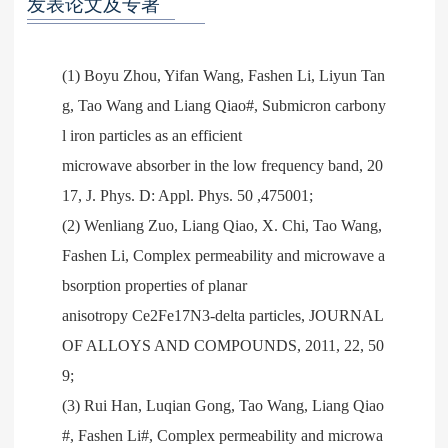
发表论文及专著
(1) Boyu Zhou, Yifan Wang, Fashen Li, Liyun Tan
g, Tao Wang and Liang Qiao#, Submicron carbony
l iron particles as an efficient
microwave absorber in the low frequency band, 20
17, J. Phys. D: Appl. Phys. 50 ,475001;
(2) Wenliang Zuo, Liang Qiao, X. Chi, Tao Wang,
Fashen Li, Complex permeability and microwave a
bsorption properties of planar
anisotropy Ce2Fe17N3-delta particles, JOURNAL
OF ALLOYS AND COMPOUNDS, 2011, 22, 50
9;
(3) Rui Han, Luqian Gong, Tao Wang, Liang Qiao
#, Fashen Li#, Complex permeability and microwa