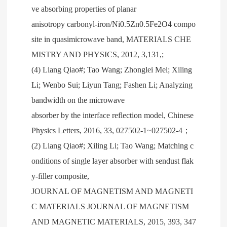
ve absorbing properties of planar
anisotropy carbonyl-iron/Ni0.5Zn0.5Fe2O4 compo
site in quasimicrowave band, MATERIALS CHE
MISTRY AND PHYSICS, 2012, 3,131,;
(4) Liang Qiao#; Tao Wang; Zhonglei Mei; Xiling
Li; Wenbo Sui; Liyun Tang; Fashen Li; Analyzing
bandwidth on the microwave
absorber by the interface reflection model, Chinese
Physics Letters, 2016, 33, 027502-1~027502-4；
(2) Liang Qiao#; Xiling Li; Tao Wang; Matching c
onditions of single layer absorber with sendust flak
y-filler composite,
JOURNAL OF MAGNETISM AND MAGNETI
C MATERIALS JOURNAL OF MAGNETISM
AND MAGNETIC MATERIALS, 2015, 393, 347