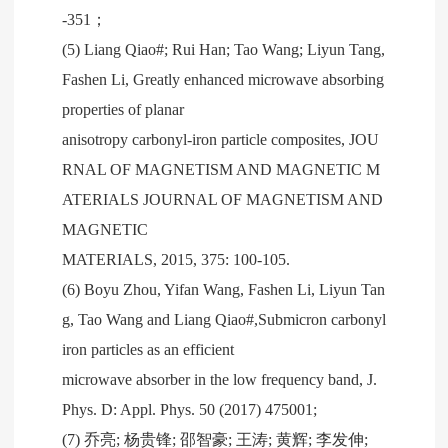
-351；
(5) Liang Qiao#; Rui Han; Tao Wang; Liyun Tang,
Fashen Li, Greatly enhanced microwave absorbing
properties of planar
anisotropy carbonyl-iron particle composites, JOU
RNAL OF MAGNETISM AND MAGNETIC M
ATERIALS JOURNAL OF MAGNETISM AND
MAGNETIC
MATERIALS, 2015, 375: 100-105.
(6) Boyu Zhou, Yifan Wang, Fashen Li, Liyun Tan
g, Tao Wang and Liang Qiao#,Submicron carbonyl
iron particles as an efficient
microwave absorber in the low frequency band, J.
Phys. D: Appl. Phys. 50 (2017) 475001;
(7) 乔亮; 杨贵锋; 邵智豪; 王涛; 黄辉; 李发伸;