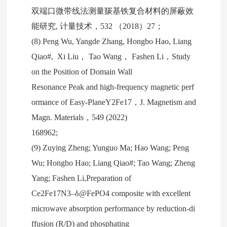
双端口微带线法测量羰基铁复合材料的屏蔽效
能研究, 计量技术，532 （2018）27；
(8) Peng Wu, Yangde Zhang, Hongbo Hao, Liang
Qiao#, Xi Liu， Tao Wang， Fashen Li，Study
on the Position of Domain Wall
Resonance Peak and high-frequency magnetic perf
ormance of Easy-PlaneY2Fe17，J. Magnetism and
Magn. Materials，549 (2022)
168962;
(9) Zuying Zheng; Yunguo Ma; Hao Wang; Peng
Wu; Hongbo Hao; Liang Qiao#; Tao Wang; Zheng
Yang; Fashen Li,Preparation of
Ce2Fe17N3–δ@FePO4 composite with excellent
microwave absorption performance by reduction-di
ffusion (R/D) and phosphating