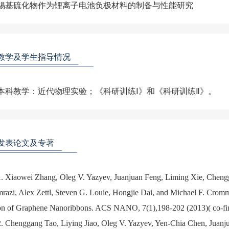
教学及学生指导情况
发表论文及专著
1. Xiaowei Zhang, Oleg V. Yazyev, Juanjuan Feng, Liming Xie, Cheng
mrazi, Alex Zettl, Steven G. Louie, Hongjie Dai, and Michael F. Crom
on of Graphene Nanoribbons. ACS NANO, 7(1),198-202 (2013)( co-firs
2. Chenggang Tao, Liying Jiao, Oleg V. Yazyev, Yen-Chia Chen, Juan