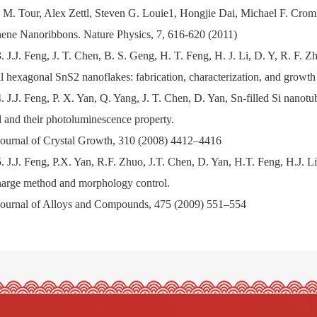
s M. Tour, Alex Zettl, Steven G. Louie1, Hongjie Dai, Michael F. Crom
hene Nanoribbons. Nature Physics, 7, 616-620 (2011)
3. J.J. Feng, J. T. Chen, B. S. Geng, H. T. Feng, H. J. Li, D. Y, R. F.
al hexagonal SnS2 nanoflakes: fabrication, characterization, and grow
4. J.J. Feng, P. X. Yan, Q. Yang, J. T. Chen, D. Yan, Sn-filled Si nanot
d and their photoluminescence property.
Journal of Crystal Growth, 310 (2008) 4412–4416
5. J.J. Feng, P.X. Yan, R.F. Zhuo, J.T. Chen, D. Yan, H.T. Feng, H.J. Li
harge method and morphology control.
Journal of Alloys and Compounds, 475 (2009) 551–554