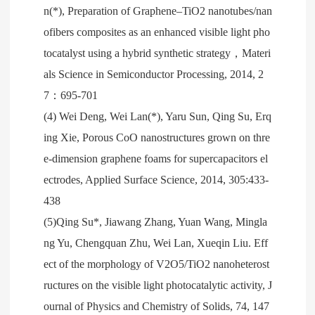
n(*), Preparation of Graphene–TiO2 nanotubes/nan
ofibers composites as an enhanced visible light pho
tocatalyst using a hybrid synthetic strategy，Materi
als Science in Semiconductor Processing, 2014, 2
7：695-701
(4) Wei Deng, Wei Lan(*), Yaru Sun, Qing Su, Erq
ing Xie, Porous CoO nanostructures grown on thre
e-dimension graphene foams for supercapacitors el
ectrodes, Applied Surface Science, 2014, 305:433-
438
(5)Qing Su*, Jiawang Zhang, Yuan Wang, Mingla
ng Yu, Chengquan Zhu, Wei Lan, Xueqin Liu. Eff
ect of the morphology of V2O5/TiO2 nanoheterost
ructures on the visible light photocatalytic activity, J
ournal of Physics and Chemistry of Solids, 74, 147