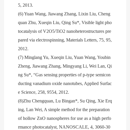
5, 2013.
(6) Yuan Wang, Jiawang Zhang, Lixin Liu, Cheng
quan Zhu, Xueqin Liu, Qing Su*, Visible light pho
tocatalysis of V2O5/TiO2 nanoheterostructures pre
pared via electrospinning, Materials Letters, 75, 95,
2012.
(7) Minglang Yu, Xueqin Liu, Yuan Wang, Youbin
Zheng, Jiawang Zhang, Mingyang Li, Wei Lan, Qi
ng Su*, “Gas sensing properties of p-type semicon
ducting vanadium oxide nanotubes, Applied Surfac
e Science, 258, 9554, 2012.
(8)Zhu Chengquan, Lu Bingan*, Su Qing, Xie Erq
ing, Lan Wei, A simple method for the preparation
of hollow ZnO nanospheres for use as a high perfo
rmance photocatalyst, NANOSCALE, 4, 3060-30