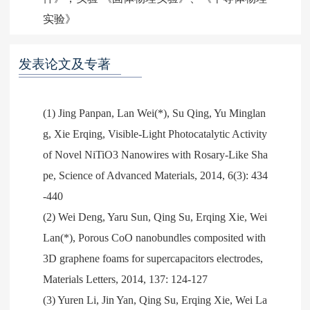
发表论文及专著
(1) Jing Panpan, Lan Wei(*), Su Qing, Yu Minglan
g, Xie Erqing, Visible-Light Photocatalytic Activity
of Novel NiTiO3 Nanowires with Rosary-Like Sha
pe, Science of Advanced Materials, 2014, 6(3): 434
-440
(2) Wei Deng, Yaru Sun, Qing Su, Erqing Xie, Wei
Lan(*), Porous CoO nanobundles composited with
3D graphene foams for supercapacitors electrodes,
Materials Letters, 2014, 137: 124-127
(3) Yuren Li, Jin Yan, Qing Su, Erqing Xie, Wei La