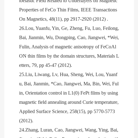
toelastic Field Related to Underlayers on Magnetic
Properties of FeCo Thin Films, IEEE Transactions
On Magnetics, 48(11), pp 2917-2920 (2012) .
26.Lou, Yuanfu, Yin, Ge, Zheng, Fu, Luo, Feilong,
Bai, Jianmin, Wu, Dongping, Cao, Jiangwei, *Wei,
Fulin, Analysis of magnetic anisotropy of FeCoAl
ON thin films by the domain structures, Materials L
etters, 79, pp 45-47 (2012).
25.Liu, Liwang, Lv, Hua, Sheng, Wei, Lou, Yuanf
u, Bai, Jianmin, *Cao, Jiangwei, Ma, Bin, Wei, Ful
in, Orientation control in L1(0) FePt films by using
magnetic field annealing around Curie temperature,
Applied Surface Science, 258(15), pp 5770-5773
(2012).
24.Zhang, Luran, Cao, Jiangwei, Wang, Ying, Bai,