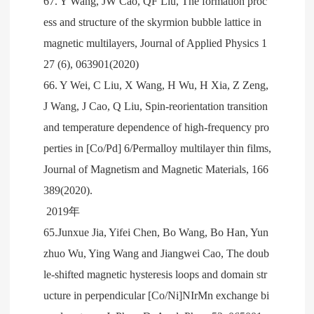
67. Y Wang, JW Cao, QF Liu, The formation proc
ess and structure of the skyrmion bubble lattice in
magnetic multilayers, Journal of Applied Physics 1
27 (6), 063901(2020)
66. Y Wei, C Liu, X Wang, H Wu, H Xia, Z Zeng,
J Wang, J Cao, Q Liu, Spin-reorientation transition
and temperature dependence of high-frequency pro
perties in [Co/Pd] 6/Permalloy multilayer thin films,
Journal of Magnetism and Magnetic Materials, 166
389(2020).
2019年
65.Junxue Jia, Yifei Chen, Bo Wang, Bo Han, Yun
zhuo Wu, Ying Wang and Jiangwei Cao, The doub
le-shifted magnetic hysteresis loops and domain str
ucture in perpendicular [Co/Ni]NIrMn exchange bi