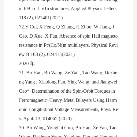
in Pt/Co–Tb/Ta structures, Applied Physics Letters
118 (2), 022401(2021)
72.Y Cui, X Feng, Q Zhang, H Zhou, W Jiang, J
Cao, D Xue, X Fan, Absence of spin Hall magneto
resistance in Pt/(Co/Ni)n multilayers, Physical Revi
ew B 103 (2), 024415(2021)
2020 年
71. Bo Han, Bo Wang, Ze Yan , Tao Wang, Dezhe
ng Yang , Xiaolong Fan, Ying Wang, and Jiangwei
Cao*, Determination of the Spin-Orbit Torques in
Ferromagnetic–Heavy-Metal Bilayers Using Harm
onic Longitudinal Voltage Measurements, Phys. Re
v. Appl. 13, 014065 (2020).
70. Bo Wang, Yonghai Guo, Bo Han, Ze Yan, Tao
Wang, Dezheng Yang, Xiaolong Fan and Jiangwei