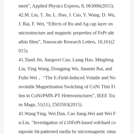
ment”, Applied Physics Express, 8, 063006(2015).
42.M. Liu, T. Jin, L. Hao, J. Cao, Y. Wang, D. Wu,
J. Bai, F. Wei, “Effects of Ru and Ag cap layer on
microstructure and magnetic properties of FePt ultr
athin films”, Nanoscale Research Letters, 10,161(2
015).
41.Tianli Jin, Jiangwei Cao, Liang Hao, Mingfeng
Liu, Ying Wang, Dongping Wu, Jianmin Bai, and
Fulin Wei， “The E-Field-Induced Volatile and No
nvolatile Magnetization Switching of CoNi Thin Fi
lms in CoNi/PMN-PT Heterostructures”, IEEE Tra
ns Magn, 51(11), 2503503(2015).
41.Wang Ying, Wei Dan, Cao Jiang-Wei and Wei F
u-Lin, “Investigation of 𝐿10FePt-based soft/hard co
mposite bit-patterned media by micromagnetic simu