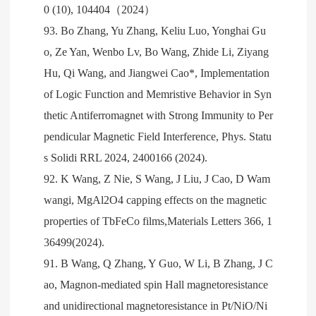
0 (10), 104404（2024）
93. Bo Zhang, Yu Zhang, Keliu Luo, Yonghai Gu
o, Ze Yan, Wenbo Lv, Bo Wang, Zhide Li, Ziyang
Hu, Qi Wang, and Jiangwei Cao*, Implementation
of Logic Function and Memristive Behavior in Syn
thetic Antiferromagnet with Strong Immunity to Per
pendicular Magnetic Field Interference, Phys. Statu
s Solidi RRL 2024, 2400166 (2024).
92. K Wang, Z Nie, S Wang, J Liu, J Cao, D Wam
wangi, MgAl2O4 capping effects on the magnetic
properties of TbFeCo films,Materials Letters 366, 1
36499(2024).
91. B Wang, Q Zhang, Y Guo, W Li, B Zhang, J C
ao, Magnon-mediated spin Hall magnetoresistance
and unidirectional magnetoresistance in Pt/NiO/Ni