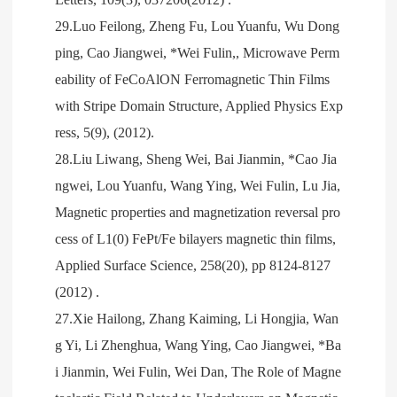
29.Luo Feilong, Zheng Fu, Lou Yuanfu, Wu Dong
ping, Cao Jiangwei, *Wei Fulin,, Microwave Perm
eability of FeCoAlON Ferromagnetic Thin Films
with Stripe Domain Structure, Applied Physics Exp
ress, 5(9), (2012).
28.Liu Liwang, Sheng Wei, Bai Jianmin, *Cao Jia
ngwei, Lou Yuanfu, Wang Ying, Wei Fulin, Lu Jia,
Magnetic properties and magnetization reversal pro
cess of L1(0) FePt/Fe bilayers magnetic thin films,
Applied Surface Science, 258(20), pp 8124-8127
(2012) .
27.Xie Hailong, Zhang Kaiming, Li Hongjia, Wan
g Yi, Li Zhenghua, Wang Ying, Cao Jiangwei, *Ba
i Jianmin, Wei Fulin, Wei Dan, The Role of Magne