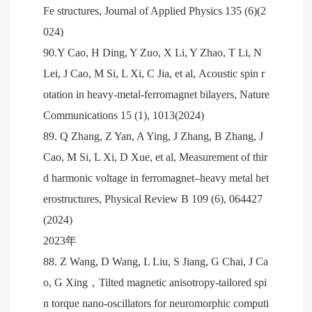
Fe structures, Journal of Applied Physics 135 (6)(2
024)
90.Y Cao, H Ding, Y Zuo, X Li, Y Zhao, T Li, N
Lei, J Cao, M Si, L Xi, C Jia, et al, Acoustic spin r
otation in heavy-metal-ferromagnet bilayers, Nature
Communications 15 (1), 1013(2024)
89. Q Zhang, Z Yan, A Ying, J Zhang, B Zhang, J
Cao, M Si, L Xi, D Xue, et al, Measurement of thir
d harmonic voltage in ferromagnet–heavy metal het
erostructures, Physical Review B 109 (6), 064427
(2024)
2023年
88. Z Wang, D Wang, L Liu, S Jiang, G Chai, J Ca
o, G Xing，Tilted magnetic anisotropy-tailored spi
n torque nano-oscillators for neuromorphic computi