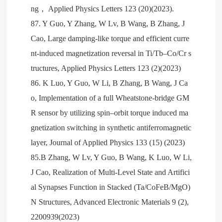
ng，
Applied Physics Letters 123 (20)(2023).
87. Y Guo, Y Zhang, W Lv, B Wang, B Zhang, J
Cao, Large damping-like torque and efficient curre
nt-induced magnetization reversal in Ti/Tb–Co/Cr s
tructures, Applied Physics Letters 123 (2)(2023)
86. K Luo, Y Guo, W Li, B Zhang, B Wang, J Ca
o, Implementation of a full Wheatstone-bridge GM
R sensor by utilizing spin–orbit torque induced ma
gnetization switching in synthetic antiferromagnetic
layer, Journal of Applied Physics 133 (15) (2023)
85.B Zhang, W Lv, Y Guo, B Wang, K Luo, W Li,
J Cao, Realization of Multi‐Level State and Artifici
al Synapses Function in Stacked (Ta/CoFeB/MgO)
N Structures, Advanced Electronic Materials 9 (2),
2200939(2023)