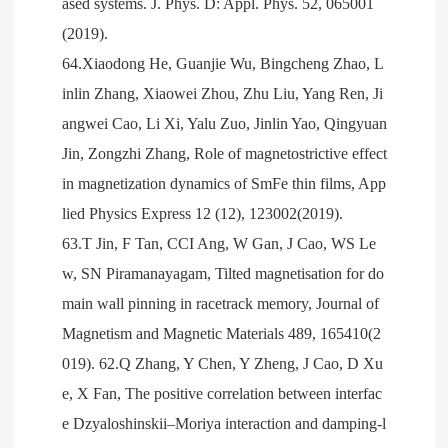
ased systems. J. Phys. D: Appl. Phys. 52, 065001
(2019).
64.Xiaodong He, Guanjie Wu, Bingcheng Zhao, L
inlin Zhang, Xiaowei Zhou, Zhu Liu, Yang Ren, Ji
angwei Cao, Li Xi, Yalu Zuo, Jinlin Yao, Qingyuan
Jin, Zongzhi Zhang, Role of magnetostrictive effect
in magnetization dynamics of SmFe thin films, App
lied Physics Express 12 (12), 123002(2019).
63.T Jin, F Tan, CCI Ang, W Gan, J Cao, WS Le
w, SN Piramanayagam, Tilted magnetisation for do
main wall pinning in racetrack memory, Journal of
Magnetism and Magnetic Materials 489, 165410(2
019). 62.Q Zhang, Y Chen, Y Zheng, J Cao, D Xu
e, X Fan, The positive correlation between interfac
e Dzyaloshinskii–Moriya interaction and damping-l