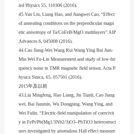
ied Physics 55, 110306 (2016).
45.Yan Liu, Liang Hao, and Jiangwei Cao, “Effect
of annealing conditions on the perpendicular magn
etic anisotropy of Ta/CoFeB/MgO multilayers” AIP
Advances 6, 045008 (2016).
44.Cao Jiang-Wei Wang Rui Wang Ying Bai Jian-
Min Wei Fu-Lin Measurement and study of low-fre
quency noise in TMR magnetic field sensor, Acta P
hysica Sinica, 65, 057501 (2016).
2015年及以前
43.Liu Mingfeng, Hao Liang, Jin Tianli, Cao Jiang
wei, Bai Jianmin, Wu Dongping, Wang Ying, and
Wei Fulin. “Electric-field manipulation of coercivit
y in FePt/Pb(Mg1/3Nb2/3)O3–PbTiO3 heterostruct
ures investigated by anomalous Hall effect measure