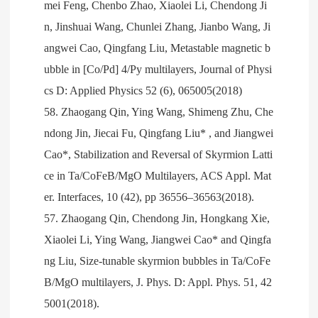
mei Feng, Chenbo Zhao, Xiaolei Li, Chendong Ji
n, Jinshuai Wang, Chunlei Zhang, Jianbo Wang, Ji
angwei Cao, Qingfang Liu, Metastable magnetic b
ubble in [Co/Pd] 4/Py multilayers, Journal of Physi
cs D: Applied Physics 52 (6), 065005(2018)
58. Zhaogang Qin, Ying Wang, Shimeng Zhu, Che
ndong Jin, Jiecai Fu, Qingfang Liu* , and Jiangwei
Cao*, Stabilization and Reversal of Skyrmion Latti
ce in Ta/CoFeB/MgO Multilayers, ACS Appl. Mat
er. Interfaces, 10 (42), pp 36556–36563(2018).
57. Zhaogang Qin, Chendong Jin, Hongkang Xie,
Xiaolei Li, Ying Wang, Jiangwei Cao* and Qingfa
ng Liu, Size-tunable skyrmion bubbles in Ta/CoFe
B/MgO multilayers, J. Phys. D: Appl. Phys. 51, 42
5001(2018).