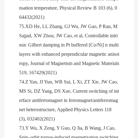
nsation temperature, Physical Review B 103 (6), 0
64432(2021)
75.XD He, LL Zhang, GJ Wu, JW Gao, P Ran, M
Sajjad, XW Zhou, JW Cao, et al, Controllable intri
nsic Gilbert damping in Pt buffered [Co/Ni] n multi
layers with enhanced perpendicular magnetic anisot
ropy, Journal of Magnetism and Magnetic Materials
519, 167429(2021)
74.Z Yan, JJ Yun, WB Sui, L Xi, ZT Xie, JW Cao,
MS Si, DZ Yang, DS Xue, Current switching of int
erface antiferromagnet in ferromagnet/antiferromag
net heterostructure, Applied Physics Letters 118
(3), 032402(2021)
73.Y Wu, X Zeng, Y Guo, Q Jia, B Wang, J Cao,
Spin–orbit torque-induced magnetization switching