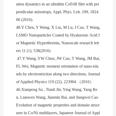
ation dynamics in an ultrathin CoFeB film with per
pendicular anisotropy, Appl. Phys. Lett. 109, 1824
06 (2016).
48.Y Chen, Y Wang, X Liu, M Lu, J Cao, T Wang,
LSMO Nanoparticles Coated by Hyaluronic Acid f
or Magnetic Hyperthermia, Nanoscale research lett
ers 11 (1), 538(2016)
47.Y Wang, YW Chen, JW Cao, T Wang, JM Bai,
FL Wei, Magnetic moment orientation of nano-isla
nds by electrostriction along two directions, Journal
of Applied Physics 119 (22), 223904 （2016）
46.Xianpeng Su , Tianli Jin, Ying Wang, Yang Re
n, Lianwen Wang, Jianmin Bai, and Jiangwei Cao
Evolution of magnetic properties and domain struct
ures in Co/Ni multilayers, Japanese Journal of Appl