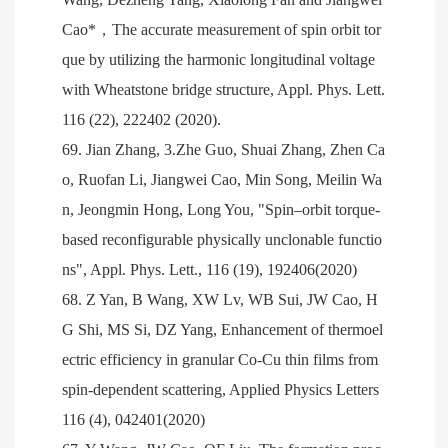
Cao*，The accurate measurement of spin orbit tor
que by utilizing the harmonic longitudinal voltage
with Wheatstone bridge structure, Appl. Phys. Lett.
116 (22), 222402 (2020).
69. Jian Zhang, 3.Zhe Guo, Shuai Zhang, Zhen Ca
o, Ruofan Li, Jiangwei Cao, Min Song, Meilin Wa
n, Jeongmin Hong, Long You, "Spin–orbit torque-
based reconfigurable physically unclonable functio
ns", Appl. Phys. Lett., 116 (19), 192406(2020)
68. Z Yan, B Wang, XW Lv, WB Sui, JW Cao, H
G Shi, MS Si, DZ Yang, Enhancement of thermoel
ectric efficiency in granular Co-Cu thin films from
spin-dependent scattering, Applied Physics Letters
116 (4), 042401(2020)