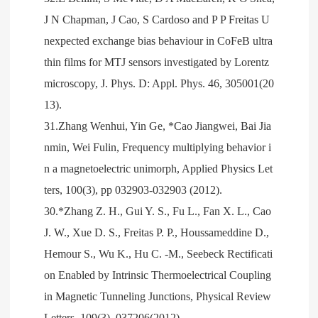
J N Chapman, J Cao, S Cardoso and P P Freitas U
nexpected exchange bias behaviour in CoFeB ultra
thin films for MTJ sensors investigated by Lorentz
microscopy, J. Phys. D: Appl. Phys. 46, 305001(20
13).
31.Zhang Wenhui, Yin Ge, *Cao Jiangwei, Bai Jia
nmin, Wei Fulin, Frequency multiplying behavior i
n a magnetoelectric unimorph, Applied Physics Let
ters, 100(3), pp 032903-032903 (2012).
30.*Zhang Z. H., Gui Y. S., Fu L., Fan X. L., Cao
J. W., Xue D. S., Freitas P. P., Houssameddine D.,
Hemour S., Wu K., Hu C. -M., Seebeck Rectificati
on Enabled by Intrinsic Thermoelectrical Coupling
in Magnetic Tunneling Junctions, Physical Review
Letters, 109(3), 037206(2012) .