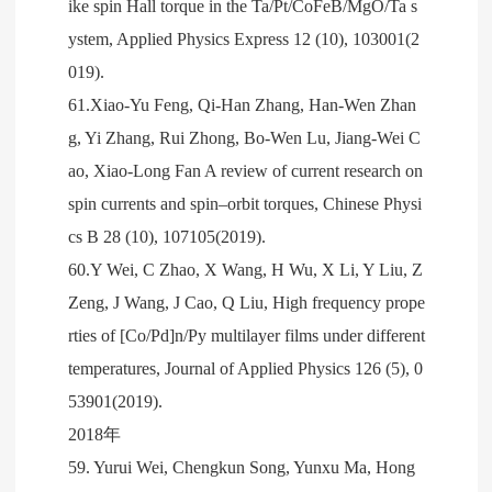
ike spin Hall torque in the Ta/Pt/CoFeB/MgO/Ta s
ystem, Applied Physics Express 12 (10), 103001(2
019).
61.Xiao-Yu Feng, Qi-Han Zhang, Han-Wen Zhan
g, Yi Zhang, Rui Zhong, Bo-Wen Lu, Jiang-Wei C
ao, Xiao-Long Fan A review of current research on
spin currents and spin–orbit torques, Chinese Physi
cs B 28 (10), 107105(2019).
60.Y Wei, C Zhao, X Wang, H Wu, X Li, Y Liu, Z
Zeng, J Wang, J Cao, Q Liu, High frequency prope
rties of [Co/Pd]n/Py multilayer films under different
temperatures, Journal of Applied Physics 126 (5), 0
53901(2019).
2018年
59. Yurui Wei, Chengkun Song, Yunxu Ma, Hong