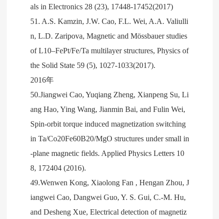
als in Electronics 28 (23), 17448-17452(2017)
51. A.S. Kamzin, J.W. Cao, F.L. Wei, A.A. Valiulli
n, L.D. Zaripova, Magnetic and Mössbauer studies
of L10–FePt/Fe/Ta multilayer structures, Physics of
the Solid State 59 (5), 1027-1033(2017).
2016年
50.Jiangwei Cao, Yuqiang Zheng, Xianpeng Su, Li
ang Hao, Ying Wang, Jianmin Bai, and Fulin Wei,
Spin-orbit torque induced magnetization switching
in Ta/Co20Fe60B20/MgO structures under small in
-plane magnetic fields. Applied Physics Letters 10
8, 172404 (2016).
49.Wenwen Kong, Xiaolong Fan , Hengan Zhou, J
iangwei Cao, Dangwei Guo, Y. S. Gui, C.-M. Hu,
and Desheng Xue, Electrical detection of magnetiz