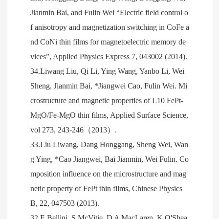
Jianmin Bai, and Fulin Wei “Electric field control o
f anisotropy and magnetization switching in CoFe a
nd CoNi thin films for magnetoelectric memory de
vices”, Applied Physics Express 7, 043002 (2014).
34.Liwang Liu, Qi Li, Ying Wang, Yanbo Li, Wei
Sheng, Jianmin Bai, *Jiangwei Cao, Fulin Wei. Mi
crostructure and magnetic properties of L10 FePt-
MgO/Fe-MgO thin films, Applied Surface Science,
vol 273, 243-246（2013）.
33.Liu Liwang, Dang Honggang, Sheng Wei, Wan
g Ying, *Cao Jiangwei, Bai Jianmin, Wei Fulin. Co
mposition influence on the microstructure and mag
netic property of FePt thin films, Chinese Physics
B, 22, 047503 (2013).
32.E Bellini, S McVitie, D A MacLaren, K O'Shea,