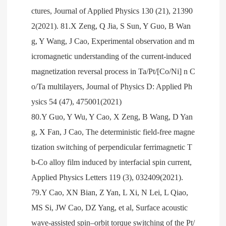
ctures, Journal of Applied Physics 130 (21), 21390
2(2021). 81.X Zeng, Q Jia, S Sun, Y Guo, B Wan
g, Y Wang, J Cao, Experimental observation and m
icromagnetic understanding of the current-induced
magnetization reversal process in Ta/Pt/[Co/Ni] n C
o/Ta multilayers, Journal of Physics D: Applied Ph
ysics 54 (47), 475001(2021)
80.Y Guo, Y Wu, Y Cao, X Zeng, B Wang, D Yan
g, X Fan, J Cao, The deterministic field-free magne
tization switching of perpendicular ferrimagnetic T
b-Co alloy film induced by interfacial spin current,
Applied Physics Letters 119 (3), 032409(2021).
79.Y Cao, XN Bian, Z Yan, L Xi, N Lei, L Qiao,
MS Si, JW Cao, DZ Yang, et al, Surface acoustic
wave-assisted spin–orbit torque switching of the Pt/