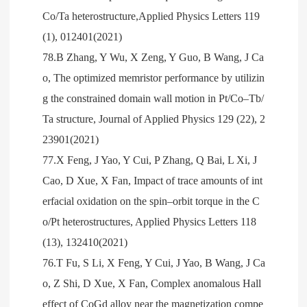
Co/Ta heterostructure,Applied Physics Letters 119
(1), 012401(2021)
78.B Zhang, Y Wu, X Zeng, Y Guo, B Wang, J Ca
o, The optimized memristor performance by utilizin
g the constrained domain wall motion in Pt/Co–Tb/
Ta structure, Journal of Applied Physics 129 (22), 2
23901(2021)
77.X Feng, J Yao, Y Cui, P Zhang, Q Bai, L Xi, J
Cao, D Xue, X Fan, Impact of trace amounts of int
erfacial oxidation on the spin–orbit torque in the C
o/Pt heterostructures, Applied Physics Letters 118
(13), 132410(2021)
76.T Fu, S Li, X Feng, Y Cui, J Yao, B Wang, J Ca
o, Z Shi, D Xue, X Fan, Complex anomalous Hall
effect of CoGd alloy near the magnetization compe