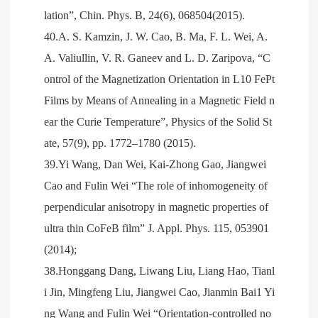
lation”, Chin. Phys. B, 24(6), 068504(2015).
40.A. S. Kamzin, J. W. Cao, B. Ma, F. L. Wei, A.
A. Valiullin, V. R. Ganeev and L. D. Zaripova, “C
ontrol of the Magnetization Orientation in L10 FePt
Films by Means of Annealing in a Magnetic Field n
ear the Curie Temperature”, Physics of the Solid St
ate, 57(9), pp. 1772–1780 (2015).
39.Yi Wang, Dan Wei, Kai-Zhong Gao, Jiangwei
Cao and Fulin Wei “The role of inhomogeneity of
perpendicular anisotropy in magnetic properties of
ultra thin CoFeB film” J. Appl. Phys. 115, 053901
(2014);
38.Honggang Dang, Liwang Liu, Liang Hao, Tianl
i Jin, Mingfeng Liu, Jiangwei Cao, Jianmin Bai1 Yi
ng Wang and Fulin Wei “Orientation-controlled no