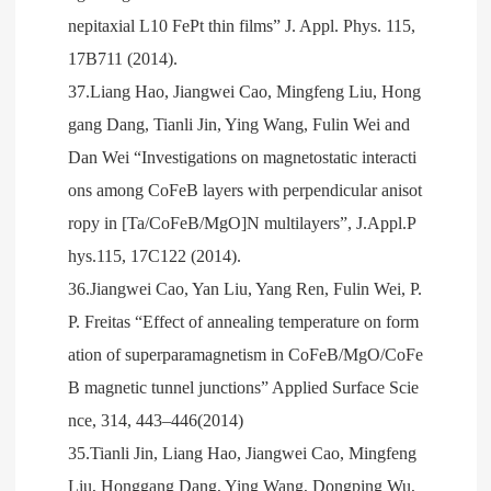
nepitaxial L10 FePt thin films” J. Appl. Phys. 115,
17B711 (2014).
37.Liang Hao, Jiangwei Cao, Mingfeng Liu, Hong
gang Dang, Tianli Jin, Ying Wang, Fulin Wei and
Dan Wei “Investigations on magnetostatic interacti
ons among CoFeB layers with perpendicular anisot
ropy in [Ta/CoFeB/MgO]N multilayers”, J.Appl.P
hys.115, 17C122 (2014).
36.Jiangwei Cao, Yan Liu, Yang Ren, Fulin Wei, P.
P. Freitas “Effect of annealing temperature on form
ation of superparamagnetism in CoFeB/MgO/CoFe
B magnetic tunnel junctions” Applied Surface Scie
nce, 314, 443–446(2014)
35.Tianli Jin, Liang Hao, Jiangwei Cao, Mingfeng
Liu, Honggang Dang, Ying Wang, Dongping Wu,