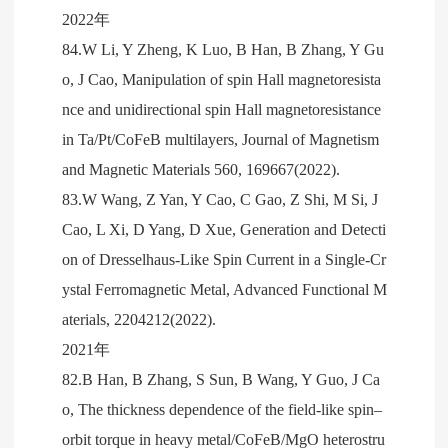
2022年
84.W Li, Y Zheng, K Luo, B Han, B Zhang, Y Gu
o, J Cao, Manipulation of spin Hall magnetoresista
nce and unidirectional spin Hall magnetoresistance
in Ta/Pt/CoFeB multilayers, Journal of Magnetism
and Magnetic Materials 560, 169667(2022).
83.W Wang, Z Yan, Y Cao, C Gao, Z Shi, M Si, J
Cao, L Xi, D Yang, D Xue, Generation and Detecti
on of Dresselhaus‐Like Spin Current in a Single‐Cr
ystal Ferromagnetic Metal, Advanced Functional M
aterials, 2204212(2022).
2021年
82.B Han, B Zhang, S Sun, B Wang, Y Guo, J Ca
o, The thickness dependence of the field-like spin–
orbit torque in heavy metal/CoFeB/MgO heterostru