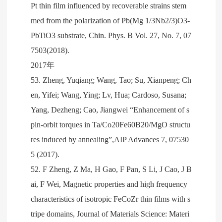
Pt thin film influenced by recoverable strains stem
med from the polarization of Pb(Mg 1/3Nb2/3)O3-
PbTiO3 substrate, Chin. Phys. B Vol. 27, No. 7, 07
7503(2018).
2017年
53. Zheng, Yuqiang; Wang, Tao; Su, Xianpeng; Ch
en, Yifei; Wang, Ying; Lv, Hua; Cardoso, Susana;
Yang, Dezheng; Cao, Jiangwei “Enhancement of s
pin-orbit torques in Ta/Co20Fe60B20/MgO structu
res induced by annealing”,AIP Advances 7, 07530
5 (2017).
52. F Zheng, Z Ma, H Gao, F Pan, S Li, J Cao, J B
ai, F Wei, Magnetic properties and high frequency
characteristics of isotropic FeCoZr thin films with s
tripe domains, Journal of Materials Science: Materi