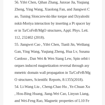
56. Yifei Chen, Qihan Zhang, Junxue Jia, Yuqiang
Zheng, Ying Wang, Xiaolong Fan, and Jiangwei C
ao, Tuning Slonczewski-like torque and Dzyaloshi
nskii-Moriya interaction by inserting a Pt spacer lay
er in Ta/CoFeB/MgO structures, Appl. Phys. Lett.
112, 232402 (2018).
55. Jiangwei Cao , Yifei Chen, Tianli Jin, Weiliang
Gan, Ying Wang, Yuqiang Zheng, Hua Lv, Susana
Cardoso , Dan Wei & Wen Siang Lew, Spin orbit t
orques induced magnetization reversal through asy
mmetric domain wall propagation in Ta/CoFeB/Mg
O structures, Scientific Reports, 8:1355(2018).
54. Li-Wang Liu , Cheng-Chao Hu , Ye-Chuan Xu
, Hou-Bing Huang, Jiang-Wei Cao, Linyun Liang,
and Wei-Feng Rao, Magnetic properties of L10 Fe