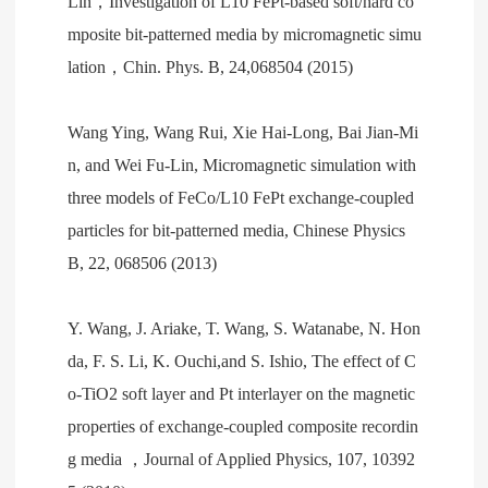
Lin，Investigation of L10 FePt-based soft/hard co
mposite bit-patterned media by micromagnetic simu
lation，Chin. Phys. B, 24,068504 (2015)
Wang Ying, Wang Rui, Xie Hai-Long, Bai Jian-Mi
n, and Wei Fu-Lin, Micromagnetic simulation with
three models of FeCo/L10 FePt exchange-coupled
particles for bit-patterned media, Chinese Physics
B, 22, 068506 (2013)
Y. Wang, J. Ariake, T. Wang, S. Watanabe, N. Hon
da, F. S. Li, K. Ouchi,and S. Ishio, The effect of C
o-TiO2 soft layer and Pt interlayer on the magnetic
properties of exchange-coupled composite recordin
g media ，Journal of Applied Physics, 107, 10392