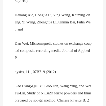
5 (2010)
Hailong Xie, Hongjia Li, Ying Wang, Kaiming Zh
ang, Yi Wang, Zhenghua Li,Jianmin Bai, Fulin We
i, and
Dan Wei, Micromagnetic studies on exchange coup
led composite recording media, Journal of Applied
P
hysics, 111, 07B719 (2012)
Gao Liang-Qiu, Yu Guo-Jian, Wang Ying, and Wei
Fu-Lin, Study of NiCuZn ferrite powders and films
prepared by sol-gel method, Chinese Physics B, 2