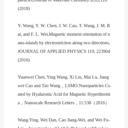
(2018)
Y. Wang, Y. W. Chen, J. W. Cao, T. Wang, J. M. B
ai, and F. L. Wei,Magnetic moment orientation of n
ano-islands by electrostriction along two directions,
JOURNAL OF APPLIED PHYSICS 119, 223904
(2016)
Yuanwei Chen, Ying Wang, Xi Liu, Mai Lu, Jiang
wei Cao and Tao Wang，LSMO Nanoparticles Co
ated by Hyaluronic Acid for Magnetic Hyperthermi
a，Nanoscale Research Letters，11:538（2016）
Wang Ying, Wei Dan, Cao Jiang-Wei, and Wei Fu-