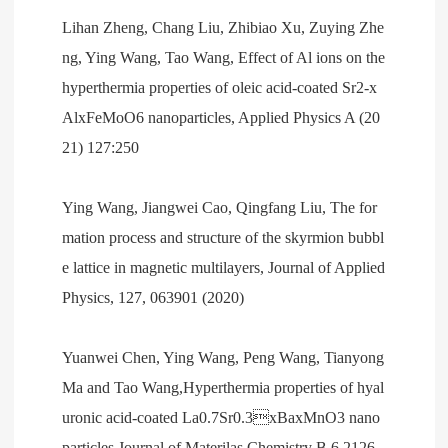
Lihan Zheng, Chang Liu, Zhibiao Xu, Zuying Zhe
ng, Ying Wang, Tao Wang, Effect of Al ions on the
hyperthermia properties of oleic acid‑coated Sr2‑x
AlxFeMoO6 nanoparticles, Applied Physics A (20
21) 127:250
Ying Wang, Jiangwei Cao, Qingfang Liu, The for
mation process and structure of the skyrmion bubbl
e lattice in magnetic multilayers, Journal of Applied
Physics, 127, 063901 (2020)
Yuanwei Chen, Ying Wang, Peng Wang, Tianyong
Ma and Tao Wang,Hyperthermia properties of hyal
uronic acid-coated La0.7Sr0.3xBaxMnO3 nano
particles,Journal of Materilas Chemistry B,6,2126