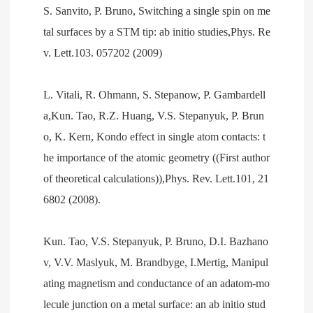
S. Sanvito, P. Bruno, Switching a single spin on me
tal surfaces by a STM tip: ab initio studies,Phys. Re
v. Lett.103. 057202 (2009)
L. Vitali, R. Ohmann, S. Stepanow, P. Gambardell
a,Kun. Tao, R.Z. Huang, V.S. Stepanyuk, P. Brun
o, K. Kern, Kondo effect in single atom contacts: t
he importance of the atomic geometry ((First author
of theoretical calculations)),Phys. Rev. Lett.101, 21
6802 (2008).
Kun. Tao, V.S. Stepanyuk, P. Bruno, D.I. Bazhano
v, V.V. Maslyuk, M. Brandbyge, I.Mertig, Manipul
ating magnetism and conductance of an adatom-mo
lecule junction on a metal surface: an ab initio stud