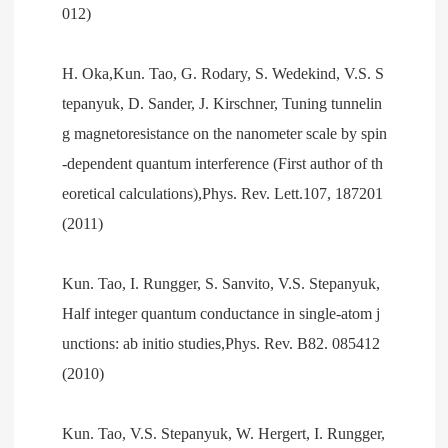
012)
H. Oka,Kun. Tao, G. Rodary, S. Wedekind, V.S. S
tepanyuk, D. Sander, J. Kirschner, Tuning tunnelin
g magnetoresistance on the nanometer scale by spin
-dependent quantum interference (First author of th
eoretical calculations),Phys. Rev. Lett.107, 187201
(2011)
Kun. Tao, I. Rungger, S. Sanvito, V.S. Stepanyuk,
Half integer quantum conductance in single-atom j
unctions: ab initio studies,Phys. Rev. B82. 085412
(2010)
Kun. Tao, V.S. Stepanyuk, W. Hergert, I. Rungger,