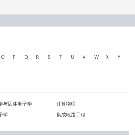
O
P
Q
R
S
T
U
V
W
X
Y
学与固体电子学
计算物理
子学
集成电路工程