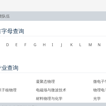
资队伍
首字母查询
D
E
F
G
H
I
J
K
L
M
N
专业查询
凝聚态物理
微电子
原子核物理
电磁场与微波技术
物理电
材料物理与化学
光学