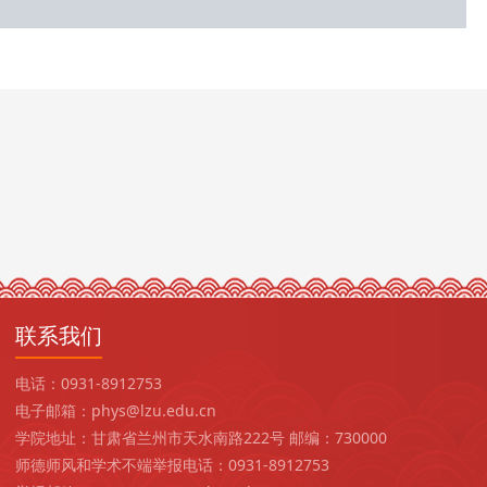
联系我们
电话：0931-8912753
电子邮箱：phys@lzu.edu.cn
学院地址：甘肃省兰州市天水南路222号 邮编：730000
师德师风和学术不端举报电话：0931-8912753