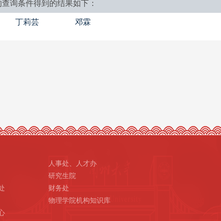
的查询条件得到的结果如下：
丁莉芸
邓霖
人事处、人才办
研究生院
处
财务处
物理学院机构知识库
心