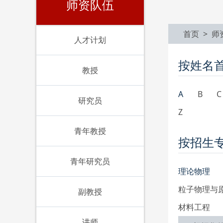
师资队伍
首页 >
师
人才计划
按姓名
教授
A
B
C
研究员
Z
青年教授
按招生
青年研究员
理论物理
粒子物理与
副教授
材料工程
讲师