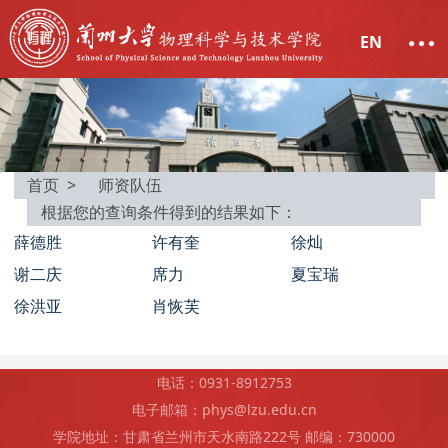
EN
首页 >
师资队伍
根据您的查询条件得到的结果如下：
薛德胜
许有奎
徐灿
谢二庆
席力
夏宝瑞
徐洪亚
肖恢芙
电话：0931-8912753
电子邮箱：phys@lzu.edu.cn
学院地址：甘肃省兰州市天水南路222号 邮编：730000