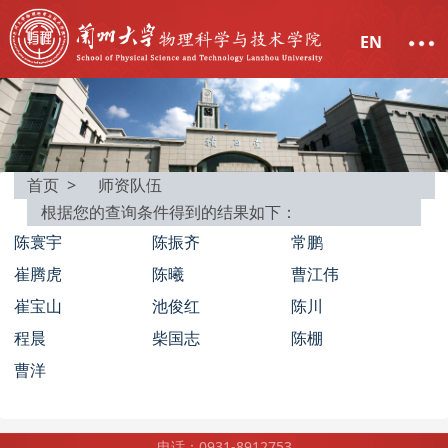
EN
首页 >
师资队伍
根据您的查询条件得到的结果如下：
陈寰宇
陈振齐
常鹏
崔腾虎
陈曦
曹江伟
崔宝山
池俊红
陈川
程晨
柴国志
陈棚
曹洋
电话：0931-8912753