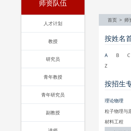
师资队伍
首页 >
师
人才计划
按姓名
教授
A
B
C
研究员
Z
青年教授
按招生
青年研究员
理论物理
粒子物理与
副教授
材料工程
讲师