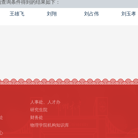
的查询条件得到的结果如下：
王雄飞
刘翔
刘占伟
刘玉孝
人事处、人才办
研究生院
处
财务处
物理学院机构知识库
心