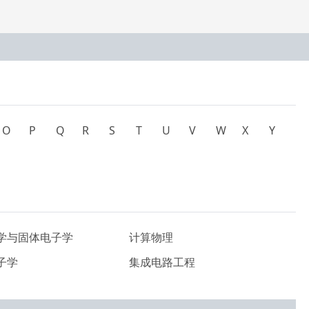
O
P
Q
R
S
T
U
V
W
X
Y
学与固体电子学
计算物理
子学
集成电路工程