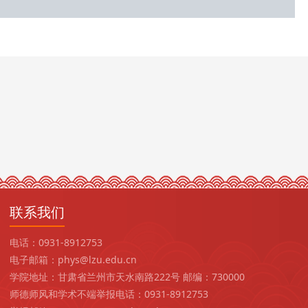
联系我们
电话：0931-8912753
电子邮箱：phys@lzu.edu.cn
学院地址：甘肃省兰州市天水南路222号 邮编：730000
师德师风和学术不端举报电话：0931-8912753