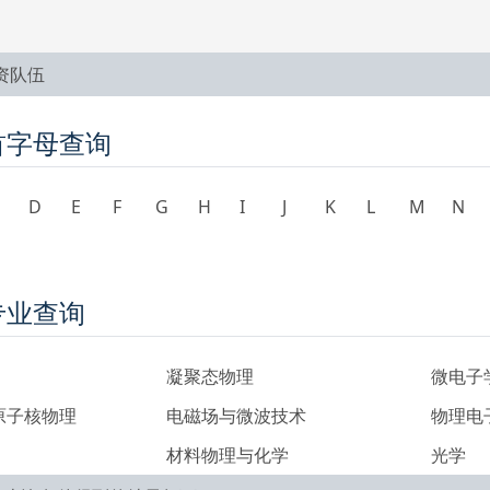
资队伍
首字母查询
D
E
F
G
H
I
J
K
L
M
N
专业查询
凝聚态物理
微电子
原子核物理
电磁场与微波技术
物理电
材料物理与化学
光学