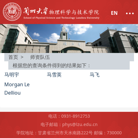
EN
首页 >
师资队伍
根据您的查询条件得到的结果如下：
马明宇
马雪英
马飞
Morgan Le
Delliou
电话：0931-8912753
电子邮箱：phys@lzu.edu.cn
学院地址：甘肃省兰州市天水南路222号 邮编：730000